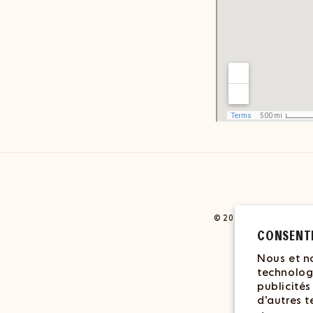
© 2026,
Grazy
Commerc
CONSENT
Nous et no
technolog
publicités
d’autres t