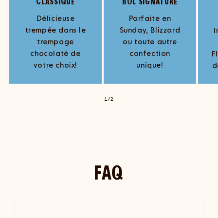
CLASSIQUE
BOL SIGNATURE
Délicieuse
Parfaite en
trempée dans le
Sunday, Blizzard
I
trempage
ou toute autre
chocolaté de
confection
F
votre choix!
unique!
d
de
1
/
2
FAQ